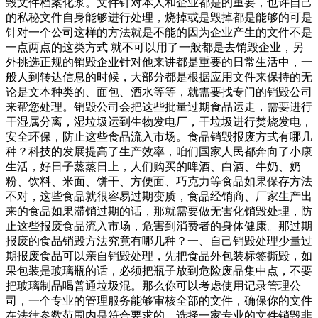
毁文件档案化浆。文件针对本人和企业都是的重要，也许自己
的私秘文件自身能够进行处理，烧掉或是毁掉都是能够的可是
针对一个公司这样的方法就是不能的因为企业产生的文件不是
一点两点的这类方式 就不可以用了一般都是去销毁企业，另
外挑选正规的销毁企业针对他来讲都是重要的日常生活中，一
般人到转达信息的时候，大部分都是根据应用文件来保持的无
论是文本种类的、面包、酒水等等，就需要找专门的销毁公司
来帮您处理。销毁公司会把这些批量过期食品运走，需要进行
干湿属分离，湿垃圾运到生物发电厂，干垃圾进行焚烧发电，
安全环保，防止这些食品流入市场。食品销毁报废方式有哪几
种？科技的发展提高了生产效率，咱们国家人民都奔向了小康
生活，好日子蒸蒸日上，人们购买的啤酒、白酒、牛奶、奶
粉、饮料、米面、饼干、方便面、巧克力等食品如果保存方法
不对，这些食品就很容易过期变质，食品经销商、厂家生产出
来的食品如果滞销过期的话，那就需要做无害化销毁处理，防
止这些报废食品流入市场，危害到消费者的身体健康。那过期
报废的食品销毁方法究竟有哪几种？一、自己销毁处理少量过
期报废食品可以亲自销毁处理，先把食品外包装标签撕毁，如
果包装是玻璃瓶的话，必须把瓶子放到危险废品集中点，不要
把玻璃制品喝普通垃圾混。那么你可以考虑使用记录管理公
司，一个专业的管理服务能够审核全部的文件，确保你的文件
在法律参数范围内是符合要求的，选择一家专业的文件销毁非