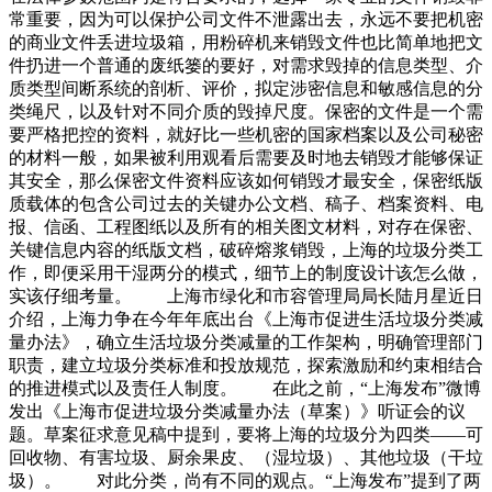
常重要，因为可以保护公司文件不泄露出去，永远不要把机密
的商业文件丢进垃圾箱，用粉碎机来销毁文件也比简单地把文
件扔进一个普通的废纸篓的要好，对需求毁掉的信息类型、介
质类型间断系统的剖析、评价，拟定涉密信息和敏感信息的分
类绳尺，以及针对不同介质的毁掉尺度。保密的文件是一个需
要严格把控的资料，就好比一些机密的国家档案以及公司秘密
的材料一般，如果被利用观看后需要及时地去销毁才能够保证
其安全，那么保密文件资料应该如何销毁才最安全，保密纸版
质载体的包含公司过去的关键办公文档、稿子、档案资料、电
报、信函、工程图纸以及所有的相关图文材料，对存在保密、
关键信息内容的纸版文档，破碎熔浆销毁，上海的垃圾分类工
作，即便采用干湿两分的模式，细节上的制度设计该怎么做，
实该仔细考量。 上海市绿化和市容管理局局长陆月星近日
介绍，上海力争在今年年底出台《上海市促进生活垃圾分类减
量办法》，确立生活垃圾分类减量的工作架构，明确管理部门
职责，建立垃圾分类标准和投放规范，探索激励和约束相结合
的推进模式以及责任人制度。 在此之前，“上海发布”微博
发出《上海市促进垃圾分类减量办法（草案）》听证会的议
题。草案征求意见稿中提到，要将上海的垃圾分为四类——可
回收物、有害垃圾、厨余果皮、（湿垃圾）、其他垃圾（干垃
圾）。 对此分类，尚有不同的观点。“上海发布”提到了两