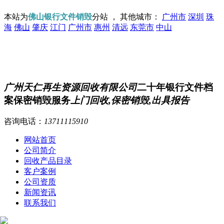
本站为
佛山银行文件销毁
分站 ， 其他城市：
广州市
深圳
珠
海
佛山
肇庆
江门
广州市
惠州
清远
东莞市
中山
广州天仁再生资源回收有限公司
二十年银行文件档
案保密销毁服务
上门回收,保密销毁,出具报告
咨询电话：
13711115910
网站首页
公司简介
回收产品目录
客户案例
公司资质
新闻资讯
联系我们