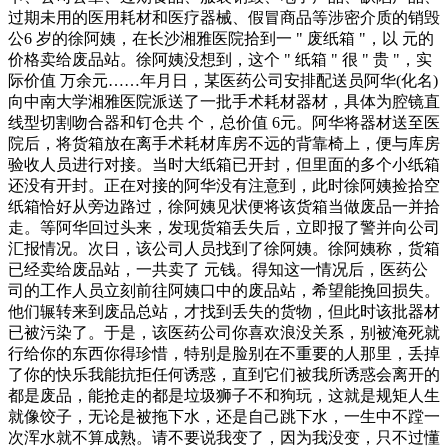
过期未用的医用耗材和医疗器械、假冒商品等涉密介质的销毁
公6 岁的徐阿姨，在长沙湘雅医院拾到一 " 废纸箱 "，以 元的
价格卖给废品站。徐阿姨没想到，这个 " 纸箱 " 很 " 贵 "，实
际价值 万余元……年月日，某医药公司安排配送员阿华(化名)
向中南大学湘雅医院派送了一批手术耗材器材，具体为腔镜直
线型切割吻合器和钉仓共 个，总价值 6元。阿华将器材送至医
院后，将货箱放在离手术耗材库房不远的背靠椅上，便与库房
验收人员进行对接。当时大纸箱已开封，但里面的多个小纸箱
还没有开封。正在对接的阿华没有注意到，此时徐阿姨捡拾空
纸箱恰好从旁边路过，徐阿姨见状便将该货箱当做废品一并拾
走。等阿华回过头来，发现货箱丢失后，立即报了警并向公司
汇报情况。次日，该公司人员找到了徐阿姨。徐阿姨称，货箱
已经卖给废品站，一共卖了 元钱。得知这一情况后，医药公
司的工作人员立刻前往阿姨口中的废品站，希望能挽回损失。
他们辗转来到废品总站，才找到丢失的货物，但此时该批器材
已被污染了。于是，该医药公司你喜欢浪没关系，别被淹死就
行给你的东西你得珍惜，特别是脸别在不重要的人那里，丢掉
了你的快乐我能抗拒任何诱惑，直到它们被我所诱惑会离开的
都是废品，能抢走的都是垃圾狮子不和狗玩，这就是规矩人生
就像饺子，无论是被拖下水，还是自己跳下水，一生中不蹚一
次浑水就不算成熟。请不要说我变了，因为我没变，只不过懂