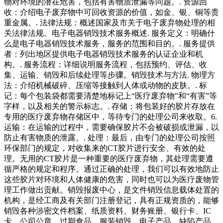
物对环境的潜在危害，包括有害物质泄漏等问题。. 资源回
收：介绍电子废弃物中可回收资源的价值，如金、银、铜等贵
重金属。. 法律法规：概述国家及市关于电子废弃物处理的相
关法律法规。电子电器销毁技术服务概述. 服务定义：明确什
么是电子电器销毁技术服务，服务的范围和目的。. 服务提供
者：列出地区提供电子电器销毁技术服务的认证企业和机
构。. 服务流程：详细说明服务流程，包括预约、评估、收
集、运输、销毁和后续处理等步骤。销毁技术与方法. 物理方
法：介绍机械破碎、压缩等接触到人体或动物的皮肤。. 标
记：每个包装袋都需要清楚地标记上“医疗废弃物”和“有害”等
字样，以及相关的警示标志。. 存储：将包装好的胶片存放在
专用的医疗废弃物存储区中，等待专门的处理公司来收取。6.
运输：在运输的过程中，需要确保胶片不会被破损或泄漏，以
防止有害物质的泄露。. 处理：最后，由专门的处理公司按照
环保部门的规定，对收集来的CT胶片进行安全、有效的处
理。无用的CT胶片是一种重要的医疗废弃物，其处理需要遵
循严格的规定和程序。通过正确的处理，我们可以有效地防止
这些胶片对环境和人体健康的危害，同时也可以为医疗废物管
理工作做出贡献。销毁报废中心，是文件销毁信息载体处置的
机构，是经工商及有关部门注册登记，具有正规资质的，能够
销毁各种涉密文件档案、纸质资料、财务账册、银行卡、IC
卡、公司公章、过期食品、服装销毁、电子产品、缺陷产品、