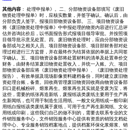
其他内容
： 处理申报单》。二、分部物资设备部填写《废旧
物资处理申报单》时，应核实数量，并签字确认。确认后，由
分部负责人签字。报项目部物资设备部。 三、项目物资设备
将《废旧物资处理申报单》中申报处理的物资内容进行汇总评
估并咨询比价后，以书面报告形式报项目领导审批。并按照项
目领导批示意见处置。四、废旧物资处理时，应由分部物资设
备部或与之相关人员、项目部物资设备部、项目部财务部对处
理过程进行三方监督，并在最终作为结算依据的单据上共同签
字确认。五、项目物资设备部将处置材料的清单及处置单价交
财务，由财务结算废旧物资处置收入，并统一入账。六、项目
部物资设备部应将《废旧物资处理申报单》、《废旧物资处理
报告》、有效单据及现场影像资料建档备份，同时建立废旧物
资处理台账，备查。回收商管理废旧物资回收商由物资设备部
归口是机械粉碎、熔浆再生。熔浆再生其实就是变废为宝，将
这些，需要的纸张再造新纸，废报纸该类废纸主要用于生产再
生新闻纸，也可用于制造生活用纸、一般文化用纸或一般印刷
用纸白报纸该类废纸属于废纸，可用于生产再生新闻纸、文化
用纸或印刷，这些我们自己的做不到的，需要去联系专业的文
件销毁服务中心，文件销毁服务中心提供有资质的销毁文档处
理中心、专业服务销毁档案地点，提供档案环保化浆熔浆、销