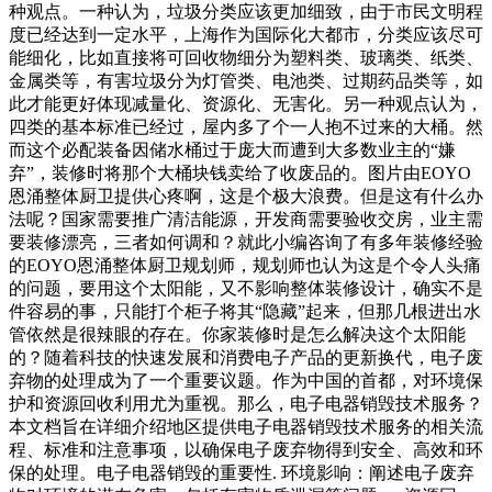
种观点。一种认为，垃圾分类应该更加细致，由于市民文明程
度已经达到一定水平，上海作为国际化大都市，分类应该尽可
能细化，比如直接将可回收物细分为塑料类、玻璃类、纸类、
金属类等，有害垃圾分为灯管类、电池类、过期药品类等，如
此才能更好体现减量化、资源化、无害化。另一种观点认为，
四类的基本标准已经过，屋内多了个一人抱不过来的大桶。然
而这个必配装备因储水桶过于庞大而遭到大多数业主的“嫌
弃”，装修时将那个大桶块钱卖给了收废品的。图片由EOYO
恩涌整体厨卫提供心疼啊，这是个极大浪费。但是这有什么办
法呢？国家需要推广清洁能源，开发商需要验收交房，业主需
要装修漂亮，三者如何调和？就此小编咨询了有多年装修经验
的EOYO恩涌整体厨卫规划师，规划师也认为这是个令人头痛
的问题，要用这个太阳能，又不影响整体装修设计，确实不是
件容易的事，只能打个柜子将其“隐藏”起来，但那几根进出水
管依然是很辣眼的存在。你家装修时是怎么解决这个太阳能
的？随着科技的快速发展和消费电子产品的更新换代，电子废
弃物的处理成为了一个重要议题。作为中国的首都，对环境保
护和资源回收利用尤为重视。那么，电子电器销毁技术服务？
本文档旨在详细介绍地区提供电子电器销毁技术服务的相关流
程、标准和注意事项，以确保电子废弃物得到安全、高效和环
保的处理。电子电器销毁的重要性. 环境影响：阐述电子废弃